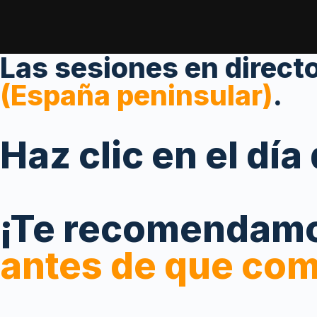
Las sesiones en direct
(España peninsular)
.
Haz clic en el dí
¡Te recomendam
antes de que com