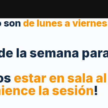
o son
de lunes a viernes
a de la semana par
os
estar en sala 
ience la sesión
!