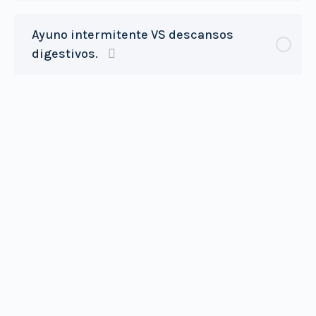
Contenido de la Lección
0% Completado
0/18 Steps
Ayuno intermitente VS descansos
digestivos.
Modulo1 Video1: Introducción al curso de
alimentación higienista.
M1 V2: Introducción al curso de alimentación
higienista.
M2 V1: La energía vital y factores que influyen.
M2 V2: Requisitos para manejar la Energía vital.
M2 V3: Biorritmos
M3 V1: La asimilación